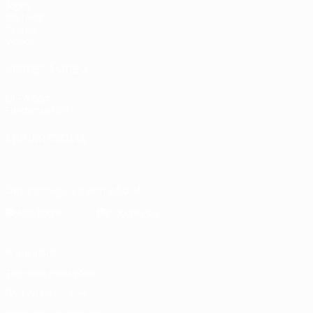
Jogos
Sorteios
Grupos
Vídeos
VISITE TAMBÉM
UEFA.com
Fundação UEFA
MUDAR IDIOMA
Português
English
Français
Deutsch
Русский
Español
Italia
Descarregue a app oficial
Privacidade
Termos e condições
Política de cookies