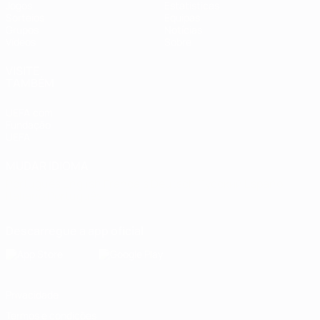
Jogos
Estatísticas
Sorteios
Equipas
Grupos
Notícias
Vídeos
Sobre
VISITE
TAMBÉM
UEFA.com
Fundação
UEFA
MUDAR IDIOMA
Português
English
Français
Deutsch
Русский
Español
Italiano
Português
Descarregue a app oficial
Privacidade
Termos e condições