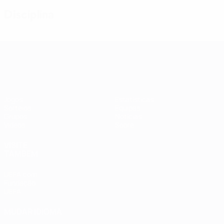
Disciplina
Qualificação Europeia Feminina
Jogos
Estatísticas
Sorteios
Equipas
Grupos
Notícias
Vídeos
Sobre
VISITE
TAMBÉM
UEFA.com
Fundação
UEFA
MUDAR IDIOMA