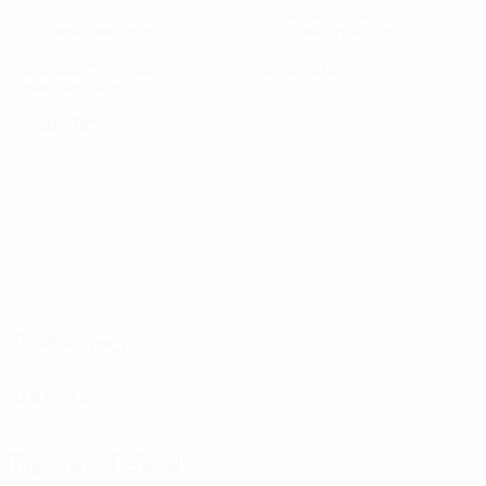
Golos
Golos sofridos
0,25 méd. por jogo
3,25 méd. por jogo
4
0
Cartões amarelos
Cartões vermelhos
1 méd. por jogo
Ataque
Distribuição
Defesa
Tipo de defesas