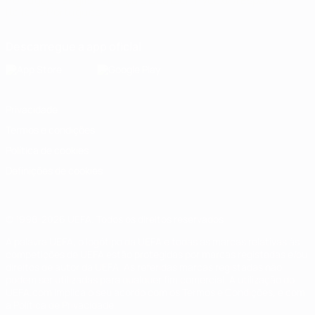
Português
English
Français
Deutsch
Русский
Español
Italiano
Português
Descarregue a app oficial
Privacidade
Termos e condições
Política de cookies
Definições de cookies
© 1998-2026 UEFA. Todos os direitos reservados
A palavra UEFA, o logótipo da UEFA e todas as marcas relativas às
competições da UEFA estão protegidas por marcas registadas e/ou
direitos de autor da UEFA. As referidas marcas registadas não
podem ser utilizadas para qualquer fim comercial. A utilização do
UEFA.com implica o seu acordo com os Termos e Condições, e com
a Política de Privacidade.