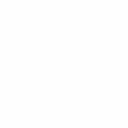
Golos sofridos
0,84 méd. por jogo
0
Cartões vermelhos