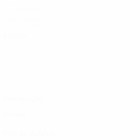
Golos
2,84 méd. por jogo
3
Cartões amarelos
0,5 méd. por jogo
Ataque
Distribuição
Defesa
Tipo de defesas