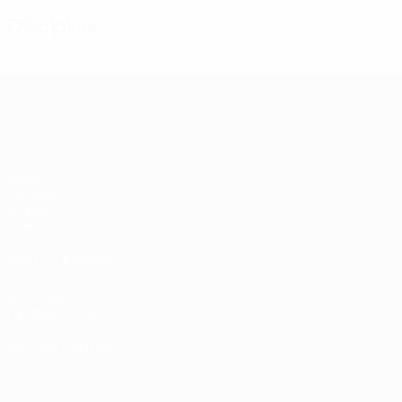
Disciplina
Qualificação Europeia Feminina
Jogos
Sorteios
Grupos
Vídeos
VISITE TAMBÉM
UEFA.com
Fundação UEFA
MUDAR IDIOMA
Português
English
Français
Deutsch
Русский
Español
Italia