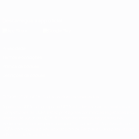
Português
English
Français
Deutsch
Русский
Español
Italiano
Português
Descarregue a app oficial
Privacidade
Termos e condições
Política de cookies
Definições de cookies
© 1998-2026 UEFA. Todos os direitos reservados
A palavra UEFA, o logótipo da UEFA e todas as marcas relativas às
competições da UEFA estão protegidas por marcas registadas e/ou
direitos de autor da UEFA. As referidas marcas registadas não
podem ser utilizadas para qualquer fim comercial. A utilização do
UEFA.com implica o seu acordo com os Termos e Condições, e com
a Política de Privacidade.