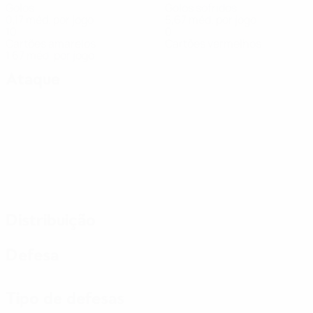
Golos
Golos sofridos
0,17 méd. por jogo
5,67 méd. por jogo
10
0
Cartões amarelos
Cartões vermelhos
1,67 méd. por jogo
Ataque
Distribuição
Defesa
Tipo de defesas