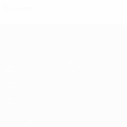
Disciplina
Qualificação Europeia Feminina
Jogos
Estatísticas
Sorteios
Equipas
Grupos
Notícias
Vídeos
Sobre
VISITE
TAMBÉM
UEFA.com
Fundação
UEFA
MUDAR IDIOMA