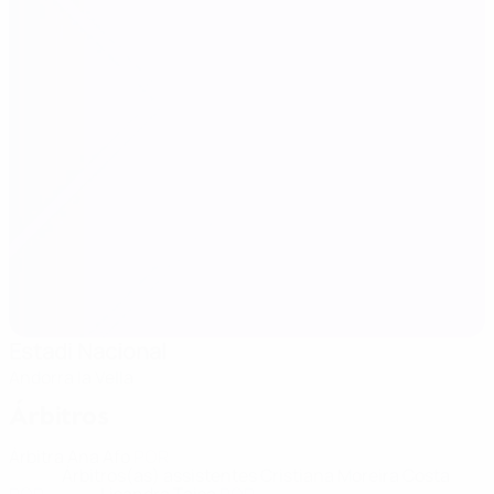
Estadi Nacional
Andorra la Vella
Árbitros
Árbitra
Ana Afo
POR
Árbitros(as) assistentes
Cristiana Moreira Costa