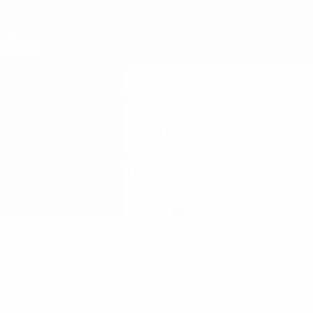
Saltar
para
o
Nations League e Women's EURO
Obtenha
conteúdo
Resultados em directo e estatísticas
principal
Qualificação Europeia Feminina
República da Irlanda vs Países Baixos
Actualizações
Grupo
Informação do jogo