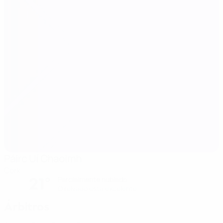
Páirc Uí Chaoimh
Cork
21°
Parcialmente nublado
O relvado está excelente
Árbitros