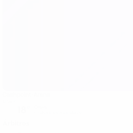
Cashpoint-Arena
Altach
18°
Chuva
O relvado está excelente
Árbitros