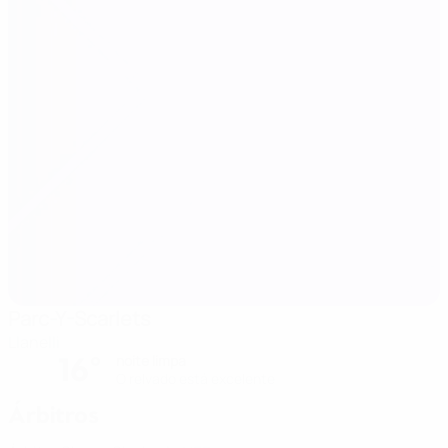
Parc-Y-Scarlets
Llanelli
16°
noite limpa
O relvado está excelente
Árbitros