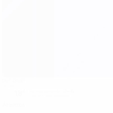
Den Dreef
Leuven
18°
Noite parcialmente nublada
O relvado está excelente
Árbitros