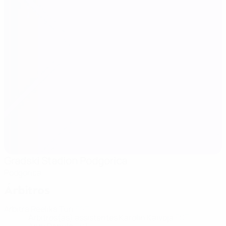
Gradski Stadion Podgorica
Podgorica
Árbitros
Árbitra
Reelika Turi
EST
Árbitros(as) assistentes
Karolin Kaivoja
EST