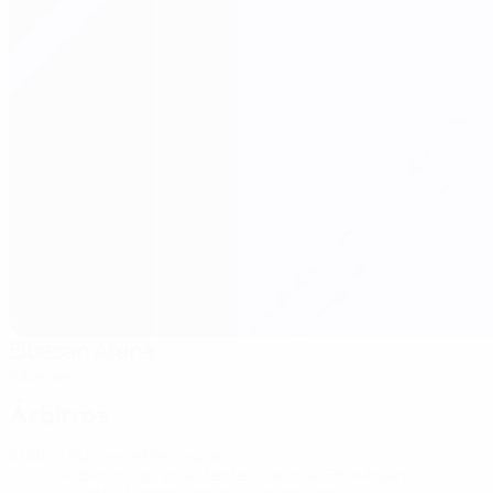
Elbasan Arena
Elbasan
Árbitros
Árbitra
Ruzanna Petrosyan
ARM
Árbitros(as) assistentes
Hasmik Gharibyan
ARM