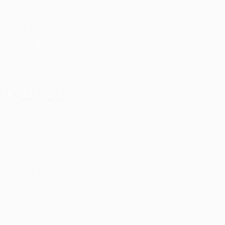
Jogos
Sorteios
Equipas
VISITE TAMBÉM
UEFA.com
Fundação UEFA
MUDAR IDIOMA
Português
English
Français
Deutsch
Русский
Español
Ital
Privacidade
Termos e condições
Política de cookies
Definições de cookies
© 1998-2026 UEFA. Todos os direitos reservados