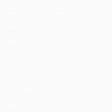
Jogos
Notícias
Sorteios
História
Equipas
Sobre
VISITE
TAMBÉM
UEFA.com
Fundação
UEFA
MUDAR IDIOMA
Português
English
Français
Deutsch
Русский
Español
Italiano
Português
Privacidade
Termos e condições
Política de cookies
Definições de cookies