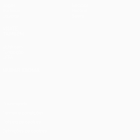
Jogos
Notícias
Sorteios
História
Equipas
Sobre
VISITE
TAMBÉM
UEFA.com
Fundação
UEFA
MUDAR IDIOMA
Português
English
Français
Deutsch
Русский
Español
Italiano
Português
Privacidade
Termos e condições
Política de cookies
Definições de cookies