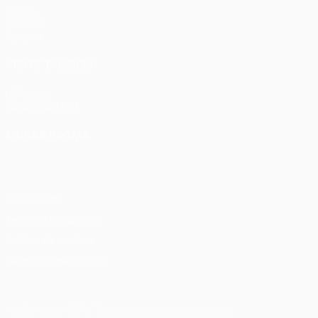
Jogos
Sorteios
Equipas
VISITE TAMBÉM
UEFA.com
Fundação UEFA
MUDAR IDIOMA
Português
English
Français
Deutsch
Русский
Español
Ital
Privacidade
Termos e condições
Política de cookies
Definições de cookies
© 1998-2026 UEFA. Todos os direitos reservados