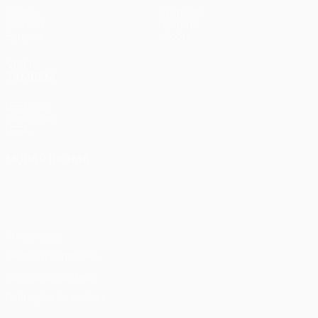
Jogos
Notícias
Sorteios
História
Equipas
Sobre
VISITE
TAMBÉM
UEFA.com
Fundação
UEFA
MUDAR IDIOMA
Português
English
Français
Deutsch
Русский
Español
Italiano
Português
Privacidade
Termos e condições
Política de cookies
Definições de cookies