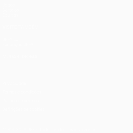
Jogos
Sorteios
Equipas
VISITE TAMBÉM
UEFA.com
Fundação UEFA
MUDAR IDIOMA
Português
English
Français
Deutsch
Русский
Español
Ital
Privacidade
Termos e condições
Política de cookies
Definições de cookies
© 1998-2026 UEFA. Todos os direitos reservados