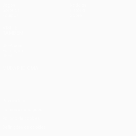
Jogos
Notícias
Sorteios
História
Equipas
Sobre
VISITE
TAMBÉM
UEFA.com
Fundação
UEFA
MUDAR IDIOMA
Português
English
Français
Deutsch
Русский
Español
Italiano
Português
Privacidade
Termos e condições
Política de cookies
Definições de cookies