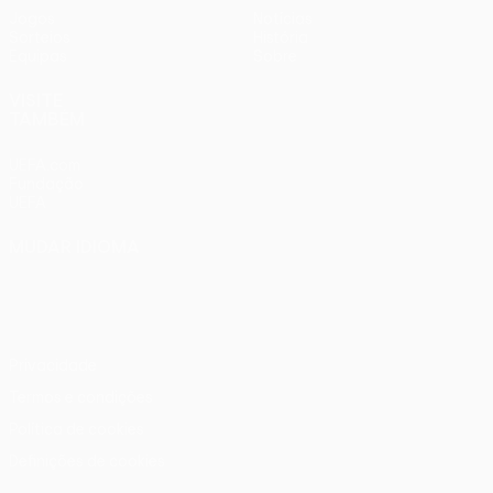
Jogos
Notícias
Sorteios
História
Equipas
Sobre
VISITE
TAMBÉM
UEFA.com
Fundação
UEFA
MUDAR IDIOMA
Português
English
Français
Deutsch
Русский
Español
Italiano
Português
Privacidade
Termos e condições
Política de cookies
Definições de cookies