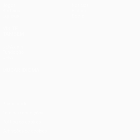
Jogos
Notícias
Sorteios
História
Equipas
Sobre
VISITE
TAMBÉM
UEFA.com
Fundação
UEFA
MUDAR IDIOMA
Português
English
Français
Deutsch
Русский
Español
Italiano
Português
Privacidade
Termos e condições
Política de cookies
Definições de cookies