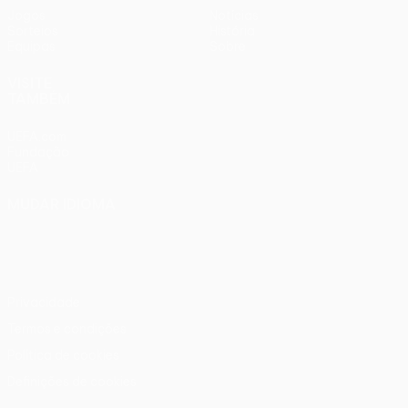
Jogos
Notícias
Sorteios
História
Equipas
Sobre
VISITE
TAMBÉM
UEFA.com
Fundação
UEFA
MUDAR IDIOMA
Português
English
Français
Deutsch
Русский
Español
Italiano
Português
Privacidade
Termos e condições
Política de cookies
Definições de cookies