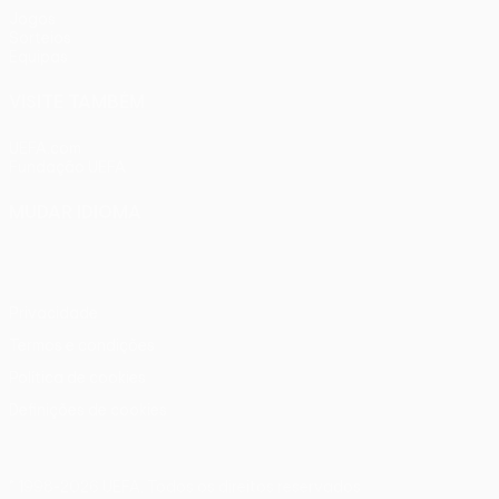
Jogos
Sorteios
Equipas
VISITE TAMBÉM
UEFA.com
Fundação UEFA
MUDAR IDIOMA
Português
English
Français
Deutsch
Русский
Español
Ital
Privacidade
Termos e condições
Política de cookies
Definições de cookies
© 1998-2026 UEFA. Todos os direitos reservados