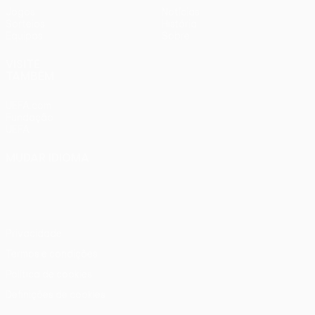
Jogos
Notícias
Sorteios
História
Equipas
Sobre
VISITE
TAMBÉM
UEFA.com
Fundação
UEFA
MUDAR IDIOMA
Português
English
Français
Deutsch
Русский
Español
Italiano
Português
Privacidade
Termos e condições
Política de cookies
Definições de cookies