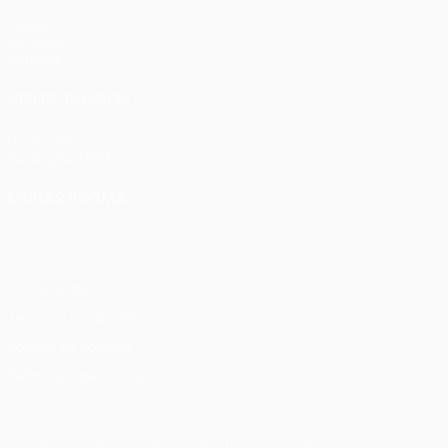
Jogos
Sorteios
Equipas
VISITE TAMBÉM
UEFA.com
Fundação UEFA
MUDAR IDIOMA
Português
English
Français
Deutsch
Русский
Español
Ital
Privacidade
Termos e condições
Política de cookies
Definições de cookies
© 1998-2026 UEFA. Todos os direitos reservados