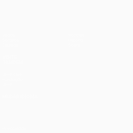
UEFA Women’s Europa Cup
Jogos
Notícias
Sorteios
História
Equipas
Sobre
VISITE
TAMBÉM
UEFA.com
Fundação
UEFA
MUDAR IDIOMA
Português
English
Français
Deutsch
Русский
Español
Italiano
Português
Privacidade