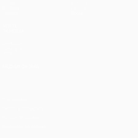
Jogos
Notícias
Sorteios
História
Equipas
Sobre
VISITE
TAMBÉM
UEFA.com
Fundação
UEFA
MUDAR IDIOMA
Português
English
Français
Deutsch
Русский
Español
Italiano
Português
Privacidade
Termos e condições
Política de cookies
Definições de cookies