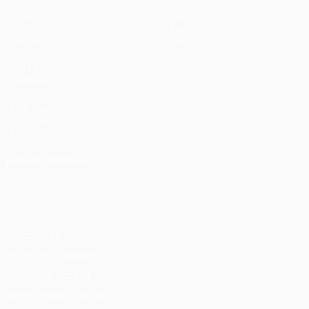
Jogos
Notícias
Sorteios
História
Equipas
Sobre
VISITE
TAMBÉM
UEFA.com
Fundação
UEFA
MUDAR IDIOMA
Português
English
Français
Deutsch
Русский
Español
Italiano
Português
Privacidade
Termos e condições
Política de cookies
Definições de cookies