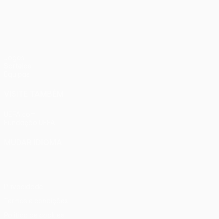
UEFA Women’s Europa Cup
Jogos
Sorteios
Equipas
VISITE TAMBÉM
UEFA.com
Fundação UEFA
MUDAR IDIOMA
Português
English
Français
Deutsch
Русский
Español
Ital
Privacidade
Termos e condições
Política de cookies