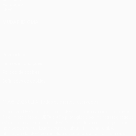
Fundação
UEFA
MUDAR IDIOMA
Português
English
Français
Deutsch
Русский
Español
Italiano
Português
Privacidade
Termos e condições
Política de cookies
Definições de cookies
© 1998-2026 UEFA. Todos os direitos reservados
A palavra UEFA, o logótipo da UEFA e todas as marcas relativas
às competições da UEFA estão protegidas por marcas registadas
e/ou direitos de autor da UEFA. As referidas marcas registadas
não podem ser utilizadas para qualquer fim comercial. A
utilização do UEFA.com implica o seu acordo com os Termos e