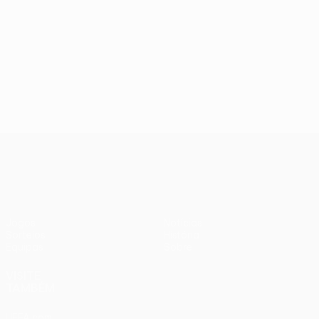
UEFA Women’s Europa Cup
Jogos
Notícias
Sorteios
História
Equipas
Sobre
VISITE
TAMBÉM
UEFA.com