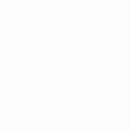
Equipas
Sobre
Notícias
Loja
VISITE
TAMBÉM
UEFA.com
Fundação
UEFA
Loja
MUDAR IDIOMA
Português
English
Français
Deutsch
Русский
Español
Italiano
Português
SIGA-NOS EM
Descarregue a app oficial