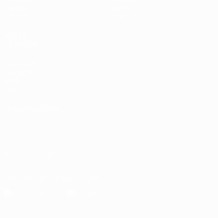
Equipas
Sobre
Notícias
Loja
VISITE
TAMBÉM
UEFA.com
Fundação
UEFA
Loja
MUDAR IDIOMA
Português
English
Français
Deutsch
Русский
Español
Italiano
Português
SIGA-NOS EM
Descarregue a app oficial