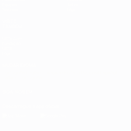
Equipas
Sobre
Notícias
Loja
VISITE
TAMBÉM
UEFA.com
Fundação
UEFA
Loja
MUDAR IDIOMA
Português
English
Français
Deutsch
Русский
Español
Italiano
Português
SIGA-NOS EM
Descarregue a app oficial