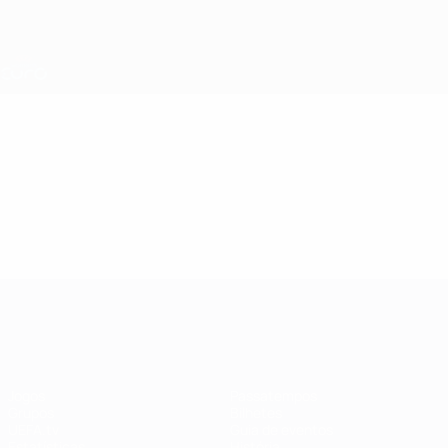
Saltar
para
o
Nations League e Women's EURO
Obtenha
conteúdo
Resultados em directo e estatísticas
principal
EURO Feminino
Vídeos
Resumos
EURO Feminino
Jogos
Passatempos
Grupos
Bilhetes
UEFA.tv
Guia de eventos
Estatísticas
História