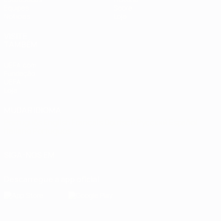
Equipas
Sobre
Notícias
Loja
VISITE
TAMBÉM
UEFA.com
Fundação
UEFA
Loja
MUDAR IDIOMA
Português
English
Français
Deutsch
Русский
Español
Italiano
Português
SIGA-NOS EM
Descarregue a app oficial