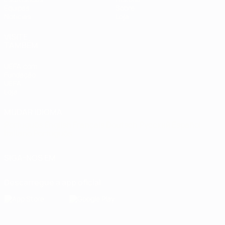
Equipas
Sobre
Notícias
Loja
VISITE
TAMBÉM
UEFA.com
Fundação
UEFA
Loja
MUDAR IDIOMA
Português
English
Français
Deutsch
Русский
Español
Italiano
Português
SIGA-NOS EM
Descarregue a app oficial