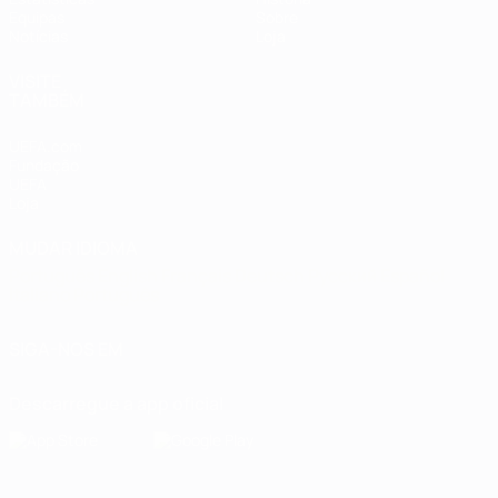
Equipas
Sobre
Notícias
Loja
VISITE
TAMBÉM
UEFA.com
Fundação
UEFA
Loja
MUDAR IDIOMA
Português
English
Français
Deutsch
Русский
Español
Italiano
Português
SIGA-NOS EM
Descarregue a app oficial