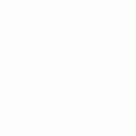
Equipas
Sobre
Notícias
Loja
VISITE
TAMBÉM
UEFA.com
Fundação
UEFA
Loja
MUDAR IDIOMA
Português
English
Français
Deutsch
Русский
Español
Italiano
Português
SIGA-NOS EM
Descarregue a app oficial