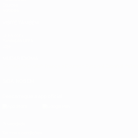
Equipas
Notícias
VISITE TAMBÉM
UEFA.com
Fundação UEFA
Loja
MUDAR IDIOMA
Português
English
Français
Deutsch
Русский
Español
Italia
SIGA-NOS EM
Descarregue a app oficial
Privacidade
Termos e condições