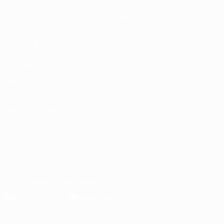
Equipas
Sobre
Notícias
Loja
VISITE
TAMBÉM
UEFA.com
Fundação
UEFA
Loja
MUDAR IDIOMA
Português
English
Français
Deutsch
Русский
Español
Italiano
Português
SIGA-NOS EM
Descarregue a app oficial