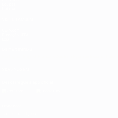
Equipas
Notícias
VISITE TAMBÉM
UEFA.com
Fundação UEFA
Loja
MUDAR IDIOMA
Português
English
Français
Deutsch
Русский
Español
Italia
SIGA-NOS EM
Descarregue a app oficial
Privacidade
Termos e condições