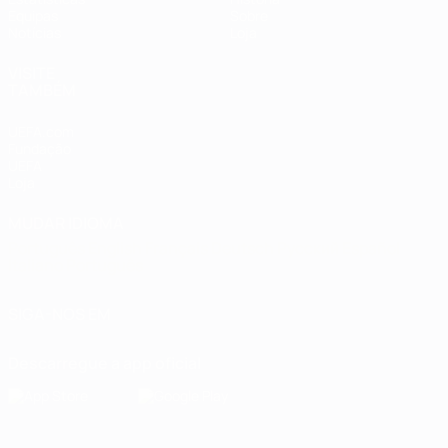
Equipas
Sobre
Notícias
Loja
VISITE
TAMBÉM
UEFA.com
Fundação
UEFA
Loja
MUDAR IDIOMA
Português
English
Français
Deutsch
Русский
Español
Italiano
Português
SIGA-NOS EM
Descarregue a app oficial