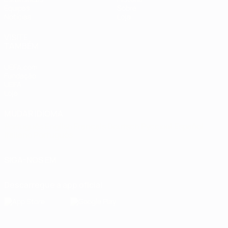
Equipas
Sobre
Notícias
Loja
VISITE
TAMBÉM
UEFA.com
Fundação
UEFA
Loja
MUDAR IDIOMA
Português
English
Français
Deutsch
Русский
Español
Italiano
Português
SIGA-NOS EM
Descarregue a app oficial