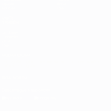
Equipas
Sobre
Notícias
Loja
VISITE
TAMBÉM
UEFA.com
Fundação
UEFA
Loja
MUDAR IDIOMA
Português
English
Français
Deutsch
Русский
Español
Italiano
Português
SIGA-NOS EM
Descarregue a app oficial