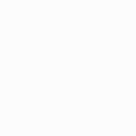
Equipas
Sobre
Notícias
Loja
VISITE
TAMBÉM
UEFA.com
Fundação
UEFA
Loja
MUDAR IDIOMA
Português
English
Français
Deutsch
Русский
Español
Italiano
Português
SIGA-NOS EM
Descarregue a app oficial