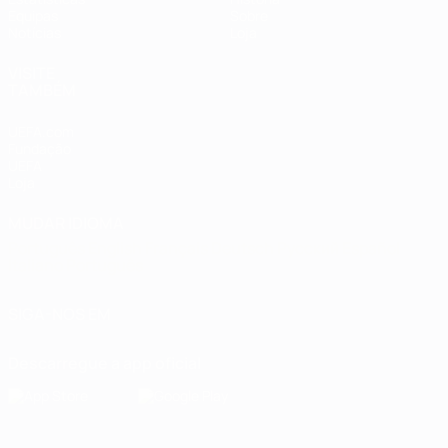
Equipas
Sobre
Notícias
Loja
VISITE
TAMBÉM
UEFA.com
Fundação
UEFA
Loja
MUDAR IDIOMA
Português
English
Français
Deutsch
Русский
Español
Italiano
Português
SIGA-NOS EM
Descarregue a app oficial