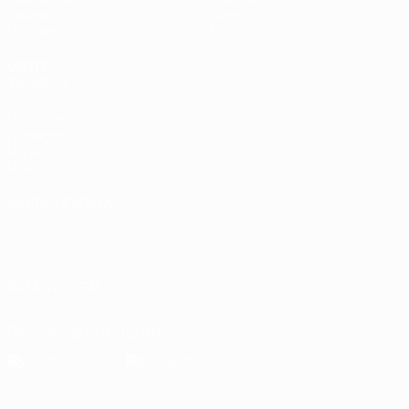
Equipas
Sobre
Notícias
Loja
VISITE
TAMBÉM
UEFA.com
Fundação
UEFA
Loja
MUDAR IDIOMA
Português
English
Français
Deutsch
Русский
Español
Italiano
Português
SIGA-NOS EM
Descarregue a app oficial