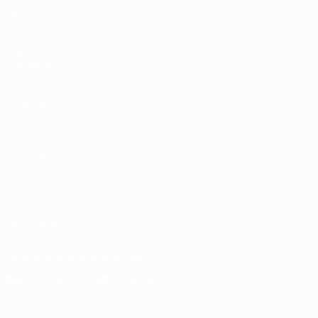
Equipas
Sobre
Notícias
Loja
VISITE
TAMBÉM
UEFA.com
Fundação
UEFA
Loja
MUDAR IDIOMA
Português
English
Français
Deutsch
Русский
Español
Italiano
Português
SIGA-NOS EM
Descarregue a app oficial