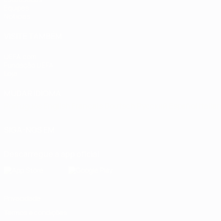
Equipas
Notícias
VISITE TAMBÉM
UEFA.com
Fundação UEFA
Loja
MUDAR IDIOMA
Português
English
Français
Deutsch
Русский
Español
Italia
SIGA-NOS EM
Descarregue a app oficial
Privacidade
Termos e condições