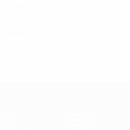
Disciplina
1
0
Cartões amarelos
Cartões vermelhos
Defesa
* Suspensa até indicação em contrário. <a
href='https://pt.uefa.com/insideuefa/mediaservices/medi
148df3b7106d-c8b619c60f97-1000--fifa-uefa-suspendem-
equipas-e-seleccoes-russas-de-todas-as-prov/'>Mais
informações</a>
EURO Feminino
Jogos
Passatempos
Grupos
Bilhetes
UEFA.tv
Guia de eventos
Estatísticas
História