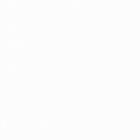
Equipas
Sobre
Notícias
Loja
VISITE
TAMBÉM
UEFA.com
Fundação
UEFA
Loja
MUDAR IDIOMA
Português
English
Français
Deutsch
Русский
Español
Italiano
Português
SIGA-NOS EM
Descarregue a app oficial