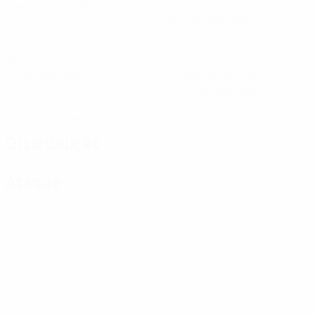
Jogos disputados
Minutos jogados
90 méd. por jogo
0
0
Golos
Assistências
86%
1
Eficácia de passe (%)
Cartões amarelos
0,34 méd. por jogo
0
Cartões vermelhos
Distribuição
Ataque